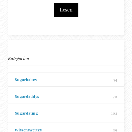
Lesen
Kategorien
Sugarbabes
74
Sugardaddys
70
Sugardating
102
Wissenswertes
39