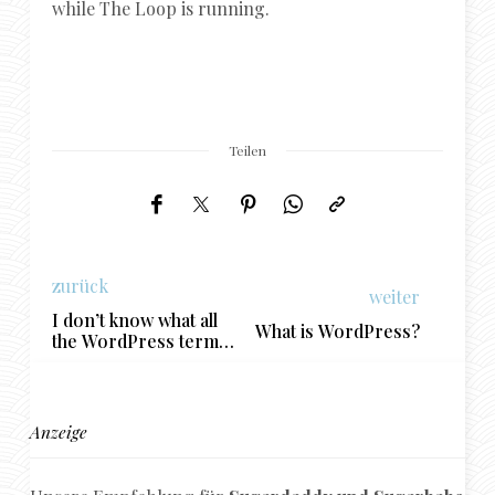
while The Loop is running.
Teilen
zurück
weiter
I don’t know what all
What is WordPress?
the WordPress terms
mean: where can I get
help?
Anzeige