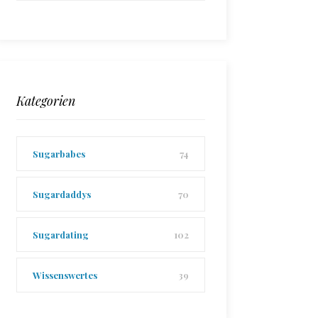
Kategorien
Sugarbabes
74
Sugardaddys
70
Sugardating
102
Wissenswertes
39