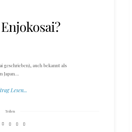
 Enjokosai?
ai geschrieben), auch bekannt als
in Japan….
trag Lesen...
Teilen