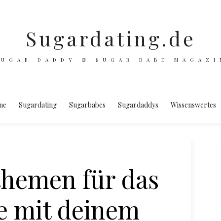
Sugardating.de
SUGAR DADDY & SUGAR BABE MAGAZI
me
Sugardating
Sugarbabes
Sugardaddys
Wissenswertes
hemen für das
e mit deinem