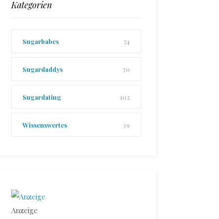
Kategorien
Sugarbabes
74
Sugardaddys
70
Sugardating
102
Wissenswertes
39
Anzeige