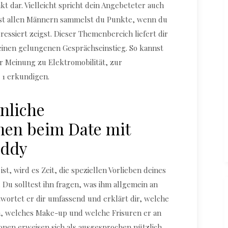
dar. Vielleicht spricht dein Angebeteter auch
fast allen Männern sammelst du Punkte, wenn du
ressiert zeigst. Dieser Themenbereich liefert dir
einen gelungenen Gesprächseinstieg. So kannst
er Meinung zu Elektromobilität, zur
 1 erkundigen.
nliche
en beim Date mit
addy
st, wird es Zeit, die speziellen Vorlieben deines
 Du solltest ihn fragen, was ihm allgemein an
twortet er dir umfassend und erklärt dir, welche
, welches Make-up und welche Frisuren er an
ionen erweisen sich als ausgesprochen nützlich,