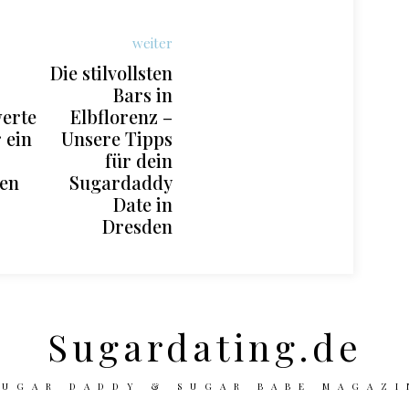
weiter
Die stilvollsten
Bars in
erte
Elbflorenz –
 ein
Unsere Tipps
-
für dein
men
Sugardaddy
Date in
Dresden
Sugardating.de
SUGAR DADDY & SUGAR BABE MAGAZI