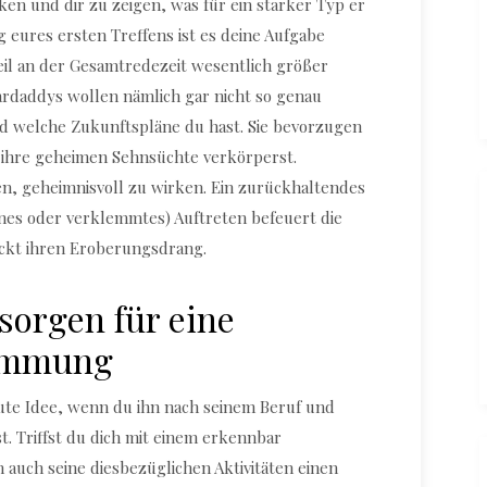
ken und dir zu zeigen, was für ein starker Typ er
g eures ersten Treffens ist es deine Aufgabe
teil an der Gesamtredezeit wesentlich größer
gardaddys wollen nämlich gar nicht so genau
nd welche Zukunftspläne du hast. Sie bevorzugen
 ihre geheimen Sehnsüchte verkörperst.
n, geheimnisvoll zu wirken. Ein zurückhaltendes
rnes oder verklemmtes) Auftreten befeuert die
ckt ihren Eroberungsdrang.
sorgen für eine
timmung
ute Idee, wenn du ihn nach seinem Beruf und
st. Triffst du dich mit einem erkennbar
 auch seine diesbezüglichen Aktivitäten einen