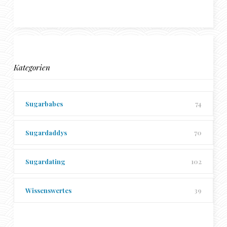
Kategorien
Sugarbabes
74
Sugardaddys
70
Sugardating
102
Wissenswertes
39