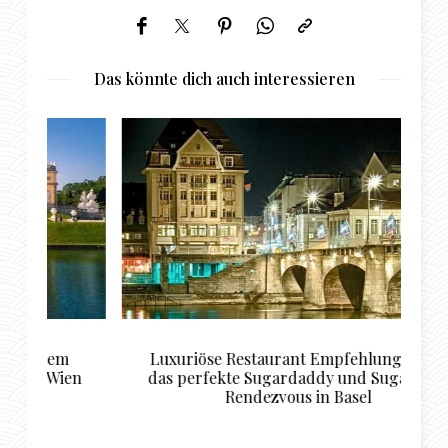
Das könnte dich auch interessieren
Luxuriöse Restaurant Empfehlungen für
T
en
das perfekte Sugardaddy und Sugarbabe
Rendezvous in Basel