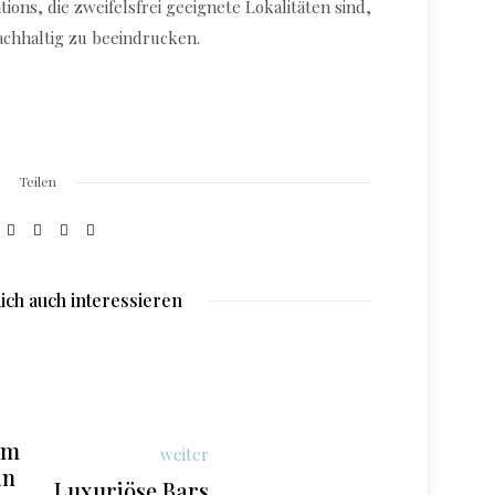
ions, die zweifelsfrei geeignete Lokalitäten sind,
achhaltig zu beeindrucken.
Teilen
ich auch interessieren
em
weiter
in
Luxuriöse Bars