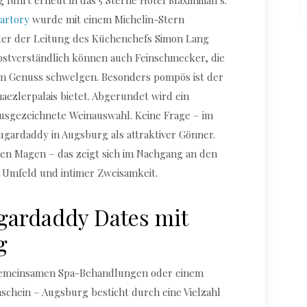
ührt erneut in das 5 Sterne Hotel Maximilian`s.
artory
wurde mit einem Michelin-Stern
nter der Leitung des Küchenchefs Simon Lang
lbstverständlich können auch Feinschmecker, die
r im Genuss schwelgen. Besonders pompös ist der
haezlerpalais bietet. Abgerundet wird ein
usgezeichnete Weinauswahl. Keine Frage – im
Sugardaddy in Augsburg als attraktiver Gönner.
den Magen – das zeigt sich im Nachgang an den
 Umfeld und intimer Zweisamkeit.
gardaddy Dates mit
g
 gemeinsamen Spa-Behandlungen oder einem
chein – Augsburg besticht durch eine Vielzahl