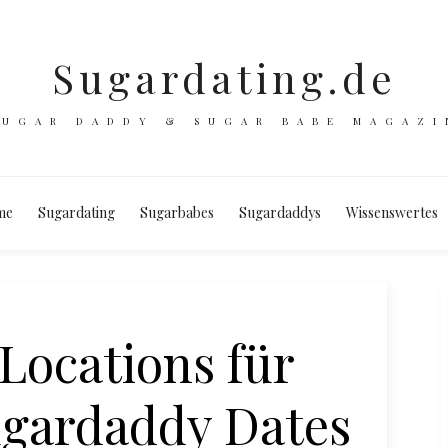
Sugardating.de
SUGAR DADDY & SUGAR BABE MAGAZI
me
Sugardating
Sugarbabes
Sugardaddys
Wissenswertes
Locations für
gardaddy Dates