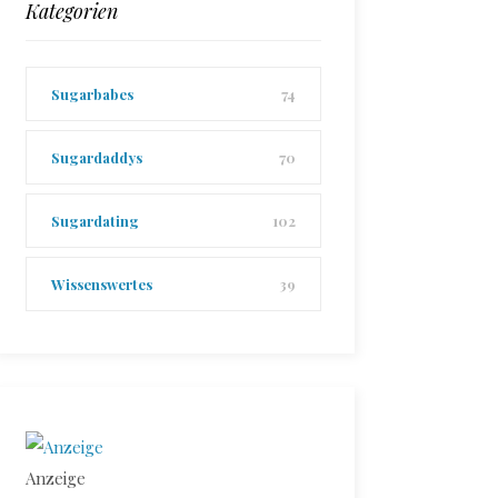
Kategorien
Sugarbabes
74
Sugardaddys
70
Sugardating
102
Wissenswertes
39
Anzeige