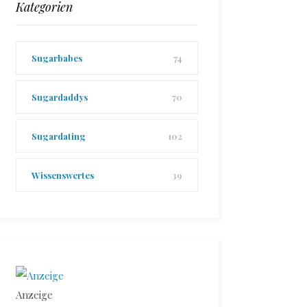
Kategorien
Sugarbabes
74
Sugardaddys
70
Sugardating
102
Wissenswertes
39
Anzeige