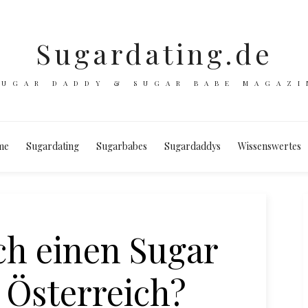
Sugardating.de
SUGAR DADDY & SUGAR BABE MAGAZI
me
Sugardating
Sugarbabes
Sugardaddys
Wissenswertes
ch einen Sugar
 Österreich?