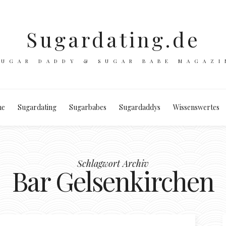
Sugardating.de
SUGAR DADDY & SUGAR BABE MAGAZI
e
Sugardating
Sugarbabes
Sugardaddys
Wissenswertes
Schlagwort Archiv
Bar Gelsenkirchen