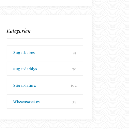
Kategorien
Sugarbabes
74
Sugardaddys
70
Sugardating
102
Wissenswertes
39