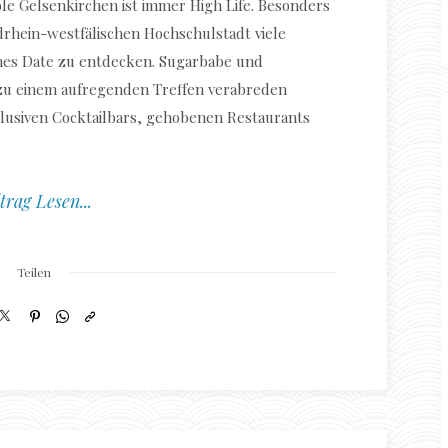
le Gelsenkirchen ist immer High Life. Besonders
drhein-westfälischen Hochschulstadt viele
ches Date zu entdecken. Sugarbabe und
 zu einem aufregenden Treffen verabreden
lusiven Cocktailbars, gehobenen Restaurants
trag Lesen...
Teilen