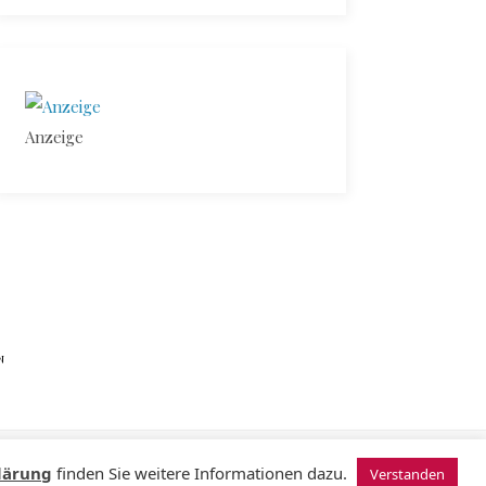
Anzeige
N
© 2024 Sugardating.de
lärung
finden Sie weitere Informationen dazu.
Verstanden