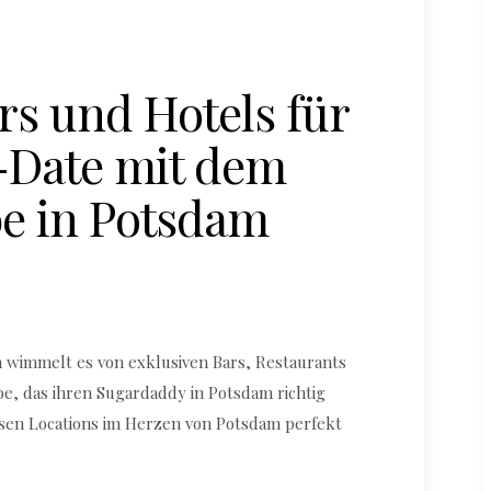
rs und Hotels für
-Date mit dem
e in Potsdam
 wimmelt es von exklusiven Bars, Restaurants
be, das ihren Sugardaddy in Potsdam richtig
sen Locations im Herzen von Potsdam perfekt