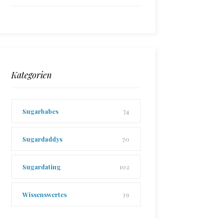
Kategorien
Sugarbabes
74
Sugardaddys
70
Sugardating
102
Wissenswertes
39