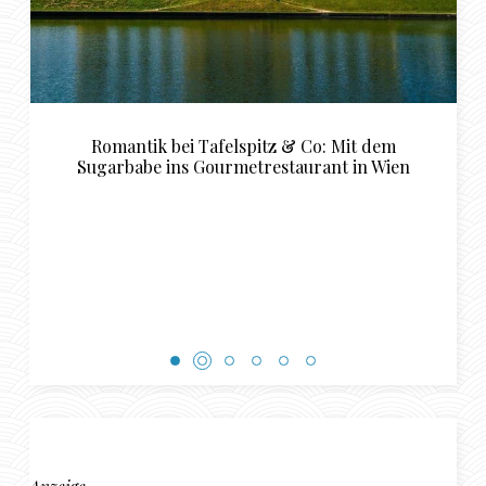
Mit dem
Luxuriöse Restaurant Empfehlungen für
 in Wien
perfekte Sugardaddy und Sugarbab
Rendezvous in Basel
Anzeige