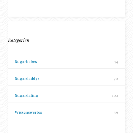
Kategorien
Sugarbabes
74
Sugardaddys
70
Sugardating
102
Wissenswertes
39