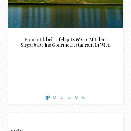
tz & Co: Mit dem
Luxuriöse Restaurant Empfehl
estaurant in Wien
perfekte Sugardaddy und 
Rendezvous in Bas
Anzeige