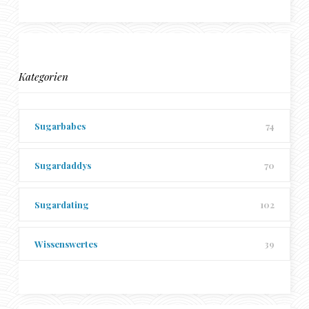
Kategorien
Sugarbabes
74
Sugardaddys
70
Sugardating
102
Wissenswertes
39