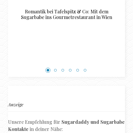
elspitz & Co: Mit dem
Luxuriöse Restaurant Em
rmetrestaurant in Wien
perfekte Sugardaddy
Rendezvous i
Anzeige
Unsere Empfehlung für
Sugardaddy und Sugarbabe
Kontakte
in deiner Nähe: