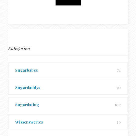
Kategorien
Sugarbabes
74
Sugardaddys
70
Sugardating
102
Wissenswertes
39