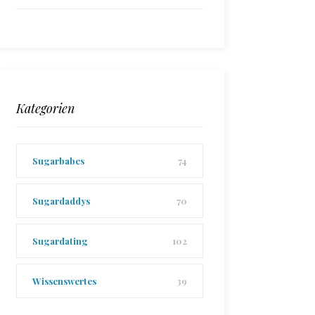
Kategorien
Sugarbabes
74
Sugardaddys
70
Sugardating
102
Wissenswertes
39