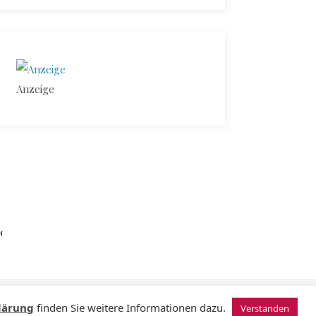
Anzeige
N
© 2024 Sugardating.de
lärung
finden Sie weitere Informationen dazu.
Verstanden