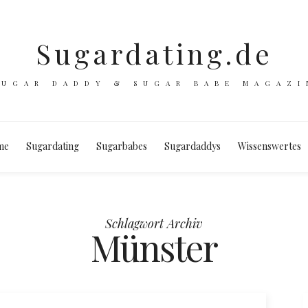
Sugardating.de
SUGAR DADDY & SUGAR BABE MAGAZI
me
Sugardating
Sugarbabes
Sugardaddys
Wissenswertes
Schlagwort Archiv
Münster