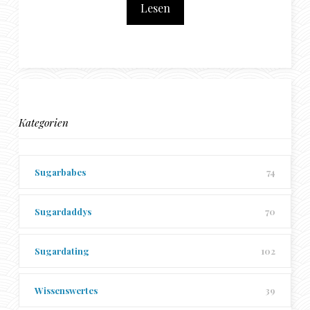
Lesen
Kategorien
Sugarbabes
74
Sugardaddys
70
Sugardating
102
Wissenswertes
39