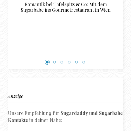
tz & Co: Mit dem
Luxuriöse Restaurant Empfehl
estaurant in Wien
perfekte Sugardaddy und 
Rendezvous in Bas
Anzeige
Unsere Empfehlung für
Sugardaddy und Sugarbabe
Kontakte
in deiner Nähe: