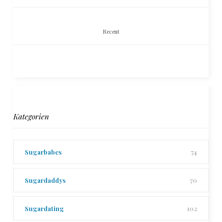
Recent
Kategorien
Sugarbabes
74
Sugardaddys
70
Sugardating
102