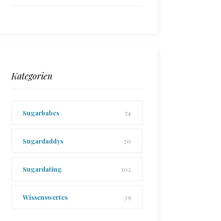
Kategorien
Sugarbabes
74
Sugardaddys
70
Sugardating
102
Wissenswertes
39