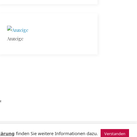
Anzeige
N
© 2024 Sugardating.de
lärung
finden Sie weitere Informationen dazu.
Verstanden