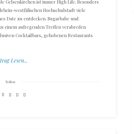
le Gelsenkirchen ist immer High Life. Besonders
drhein-westfälischen Hochschulstadt viele
ches Date zu entdecken. Sugarbabe und
 zu einem aufregenden Treffen verabreden
lusiven Cocktailbars, gehobenen Restaurants
trag Lesen...
Teilen