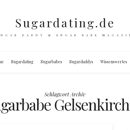
Sugardating.de
SUGAR DADDY & SUGAR BABE MAGAZI
me
Sugardating
Sugarbabes
Sugardaddys
Wissenswertes
Schlagwort Archiv
garbabe Gelsenkirc