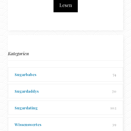
Lesen
Kategorien
Sugarbabes
74
Sugardaddys
70
Sugardating
102
Wissenswertes
39