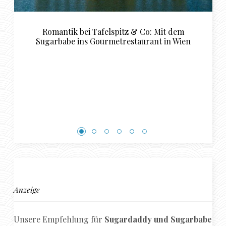
o: Mit dem
Luxuriöse Restaurant Empfehlungen 
ant in Wien
perfekte Sugardaddy und Sugar
Rendezvous in Basel
Anzeige
Unsere Empfehlung für
Sugardaddy und Sugarbabe