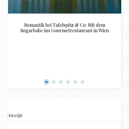
elspitz & Co: Mit dem
Luxuriöse Restaurant Em
rmetrestaurant in Wien
perfekte Sugardaddy
Rendezvous i
Anzeige