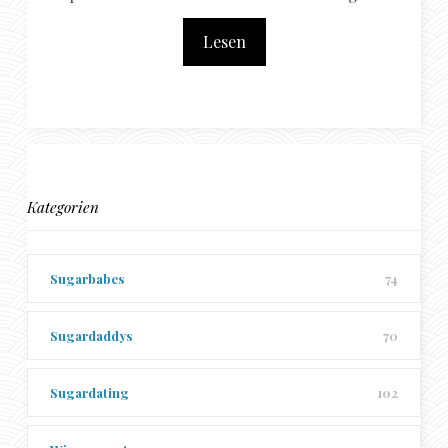
Lesen
Kategorien
Sugarbabes
74
Sugardaddys
70
Sugardating
102