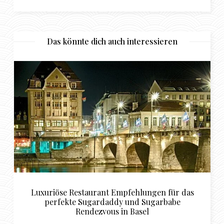
Das könnte dich auch interessieren
ngen für das
Sugardating in Koblenz
ugarbabe
l