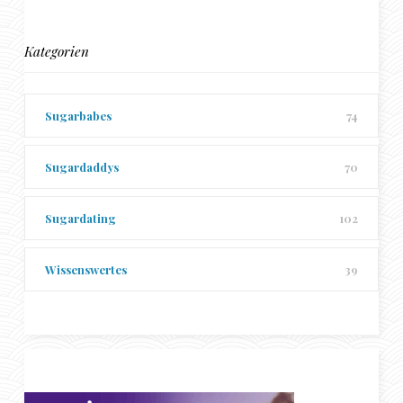
Kategorien
Sugarbabes
74
Sugardaddys
70
Sugardating
102
Wissenswertes
39