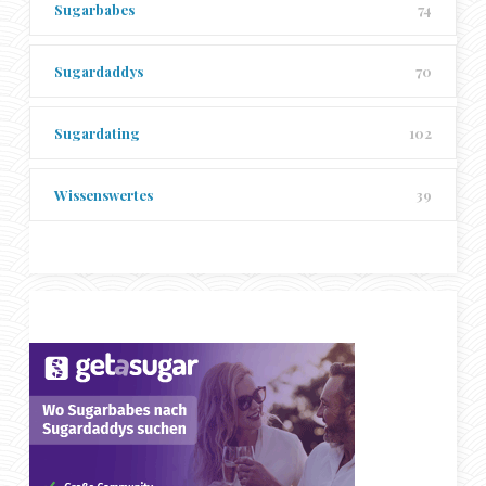
Sugarbabes
74
Sugardaddys
70
Sugardating
102
Wissenswertes
39