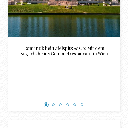
t dem
Luxuriöse Restaurant Empfehlungen für 
in Wien
perfekte Sugardaddy und Sugarbabe
Rendezvous in Basel