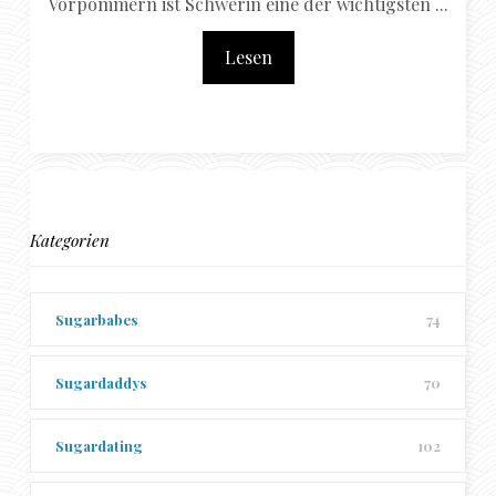
Vorpommern ist Schwerin eine der wichtigsten ...
Lesen
Kategorien
Sugarbabes
74
Sugardaddys
70
Sugardating
102