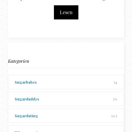
Lesen
Kategorien
Sugarbabes
74
Sugardaddys
70
Sugardating
102