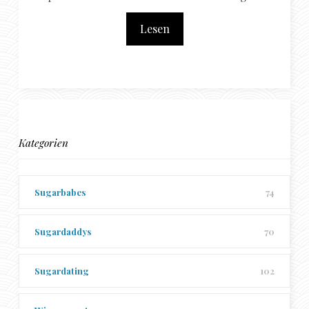
Lesen
Kategorien
Sugarbabes
74
Sugardaddys
70
Sugardating
102