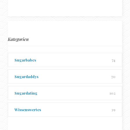
Kategorien
Sugarbabes
74
Sugardaddys
70
Sugardating
102
Wissenswertes
39