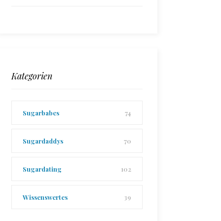
Kategorien
Sugarbabes
74
Sugardaddys
70
Sugardating
102
Wissenswertes
39