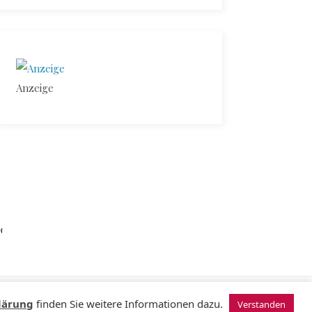
Anzeige
N
© 2024 Sugardating.de
lärung
finden Sie weitere Informationen dazu.
Verstanden