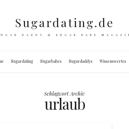
Sugardating.de
SUGAR DADDY & SUGAR BABE MAGAZI
me
Sugardating
Sugarbabes
Sugardaddys
Wissenswertes
Schlagwort Archiv
urlaub