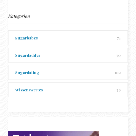
Kategorien
Sugarbabes
74
Sugardaddys
70
Sugardating
102
Wissenswertes
39