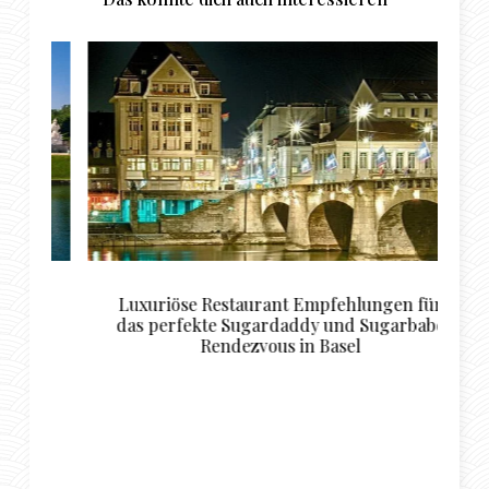
Luxuriöse Restaurant Empfehlungen für
T
en
das perfekte Sugardaddy und Sugarbabe
Rendezvous in Basel