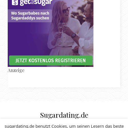
Anzeige
Sugardating.de
SUGAR DADDY & SUGAR BABE MAGAZIN
sugardating.de benutzt Cookies, um seinen Lesern das beste