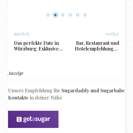
zurück
weiter
Das perfekte Date in
Bar, Restaurant und
Würzburg: Exklusive
Hotelempfehlungen
Locations für das
für ein gelungenes
Treffen zwischen
Date in
Sugardaddy &
Recklinghausen
Sugarbabe
Anzeige
Unsere Empfehlung für
Sugardaddy und Sugarbabe
Kontakte
in deiner Nähe: