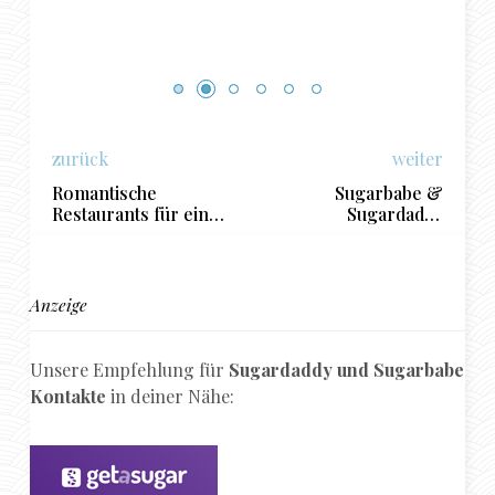
zurück
weiter
Romantische
Sugarbabe &
Restaurants für ein
Sugardaddy
Sugarbabe Date in
zusammen in
Graz
Salzburg: Die besten
Hotels für heiße
Nächte
Anzeige
Unsere Empfehlung für
Sugardaddy und Sugarbabe
Kontakte
in deiner Nähe: