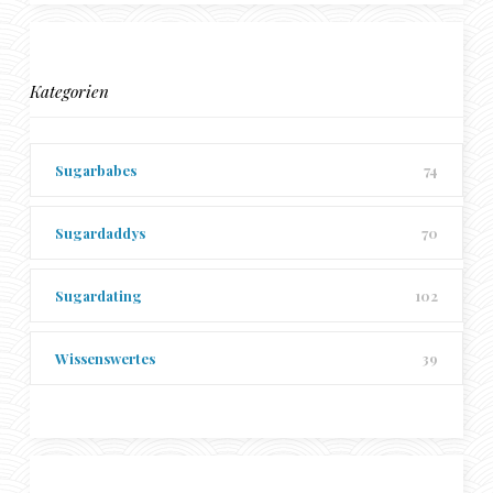
Kategorien
Sugarbabes
74
Sugardaddys
70
Sugardating
102
Wissenswertes
39