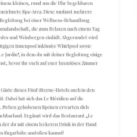
einem kleinen, rund um die Uhr begehbaren
ezeichnete Spa-Area. Diese umfasst mehrere
 Begleitung bei einer Wellness-Behandlung
unalandschaft, die zum Relaxen nach einem Tag
cedes und Weinbergen einlädt. Abgerundet wird
ügigen Innenpool inklusive Whirlpool sowie
 Jardin“, in dem du mit deiner Begleitung einige
st, bevor ihr euch auf euer luxuriöses Zimmer
Gäste dieses Fünf-Sterne-Hotels auch in den
t. Dabei hat sich das Le Méridien auf die
rt. Neben gehobenen Speisen erwarten dich
chbarland. Ergänzt wird das Restaurant „Le
in der du mit einem leckeren Drink in der Hand
in Sugarbabe anstoßen kannst!