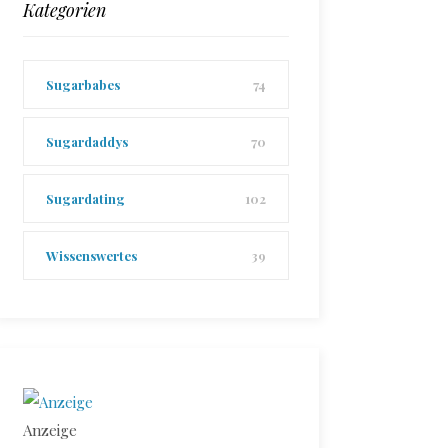
Kategorien
Sugarbabes
74
Sugardaddys
70
Sugardating
102
Wissenswertes
39
Anzeige