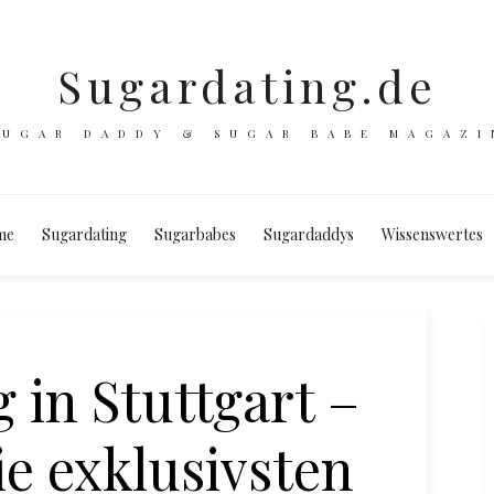
Sugardating.de
SUGAR DADDY & SUGAR BABE MAGAZI
me
Sugardating
Sugarbabes
Sugardaddys
Wissenswertes
 in Stuttgart –
ie exklusivsten