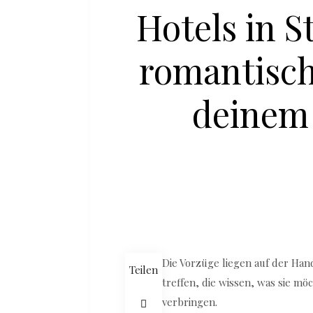
Hotels in S
romantisch
deinem
Die Vorzüge liegen auf der Ha
Teilen
treffen, die wissen, was sie mö
verbringen.