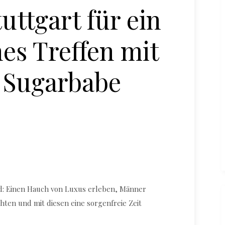
tuttgart für ein
es Treffen mit
 Sugarbabe
Sugardaddy in Stuttgarter Luxushotel treffen
nd: Einen Hauch von Luxus erleben, Männer
chten und mit diesen eine sorgenfreie Zeit