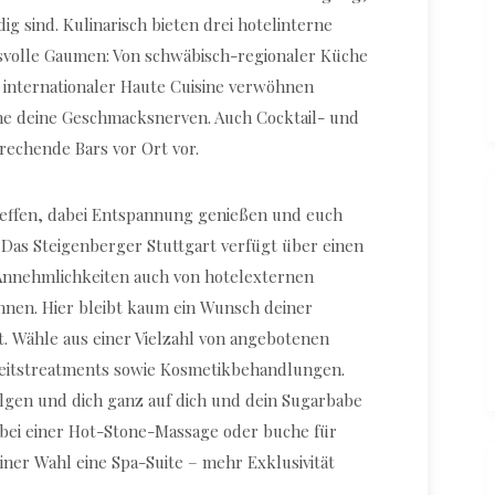
g sind. Kulinarisch bieten drei hotelinterne
hsvolle Gaumen: Von schwäbisch-regionaler Küche
u internationaler Haute Cuisine verwöhnen
he deine Geschmacksnerven. Auch Cocktail- und
rechende Bars vor Ort vor.
effen, dabei Entspannung genießen und euch
as Steigenberger Stuttgart verfügt über einen
 Annehmlichkeiten auch von hotelexternen
nen. Hier bleibt kaum ein Wunsch deiner
t. Wähle aus einer Vielzahl von angebotenen
eitstreatments sowie Kosmetikbehandlungen.
lgen und dich ganz auf dich und dein Sugarbabe
 bei einer Hot-Stone-Massage oder buche für
iner Wahl eine Spa-Suite – mehr Exklusivität