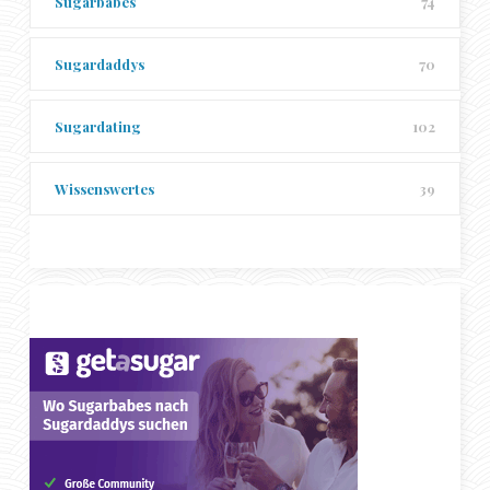
Sugarbabes
74
Sugardaddys
70
Sugardating
102
Wissenswertes
39