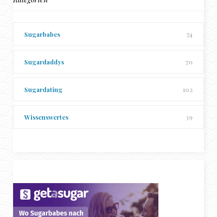
Sugarbabes
74
Sugardaddys
70
Sugardating
102
Wissenswertes
39