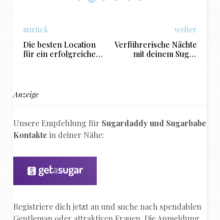
zurück
weiter
Die besten Location
Verführerische Nächte
für ein erfolgreiches
mit deinem Sugar
Sugar Dating Date in
Daddy in Graz
Kassel
Anzeige
Unsere Empfehlung für
Sugardaddy und Sugarbabe
Kontakte
in deiner Nähe:
Registriere dich jetzt an und suche nach spendablen
Gentleman oder attraktiven Frauen. Die Anmeldung