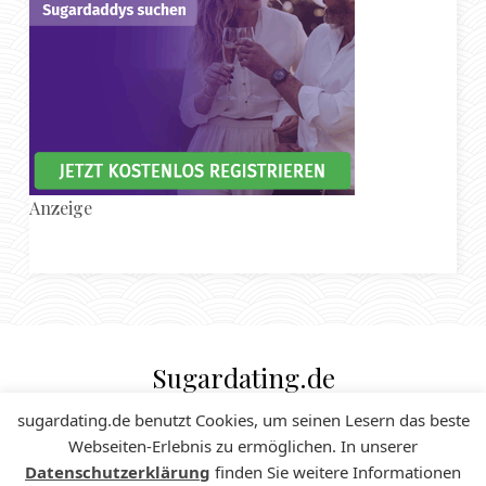
Anzeige
Sugardating.de
SUGAR DADDY & SUGAR BABE MAGAZIN
sugardating.de benutzt Cookies, um seinen Lesern das beste
Webseiten-Erlebnis zu ermöglichen. In unserer
Datenschutzerklärung
finden Sie weitere Informationen
Impressum
© 2024 Sugardating.de