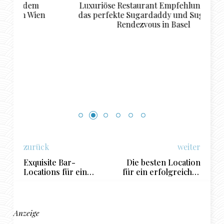
Luxuriöse Restaurant Empfehlungen für
T
en
das perfekte Sugardaddy und Sugarbabe
Rendezvous in Basel
zurück
weiter
Exquisite Bar-
Die besten Location
Locations für ein
für ein erfolgreiches
perfektes Date mit
Sugar Dating Date in
deinem Sugarbabe in
Kassel
Zürich
Anzeige