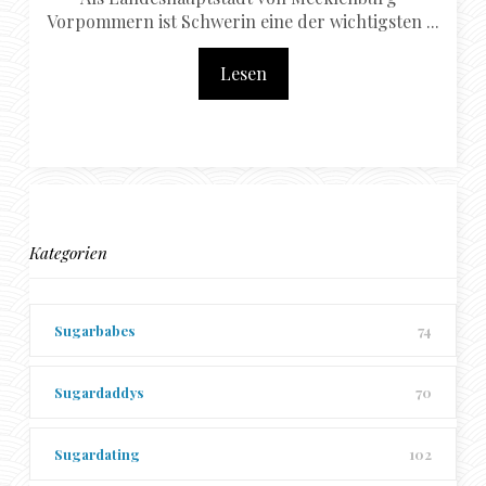
Vorpommern ist Schwerin eine der wichtigsten ...
Lesen
Kategorien
Sugarbabes
74
Sugardaddys
70
Sugardating
102