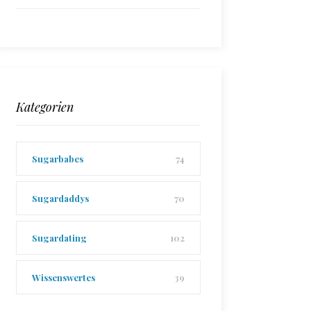
Kategorien
Sugarbabes
74
Sugardaddys
70
Sugardating
102
Wissenswertes
39