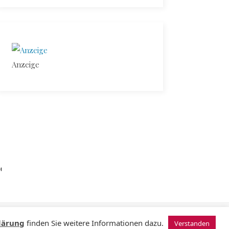
Anzeige
N
© 2024 Sugardating.de
lärung
finden Sie weitere Informationen dazu.
Verstanden