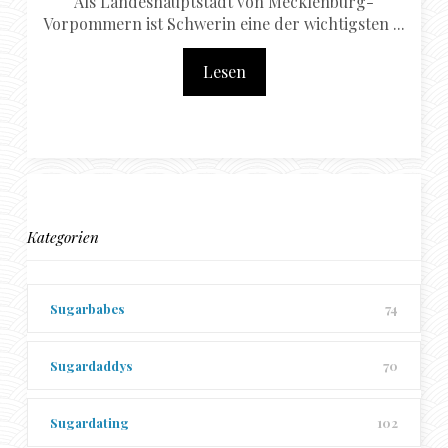
Als Landeshauptstadt von Mecklenburg-
Vorpommern ist Schwerin eine der wichtigsten ...
Lesen
Kategorien
Sugarbabes
74
Sugardaddys
70
Sugardating
102