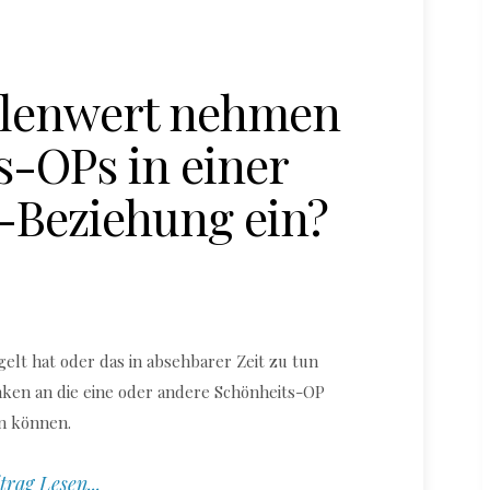
llenwert nehmen
s-OPs in einer
-Beziehung ein?
elt hat oder das in absehbarer Zeit zu tun
nken an die eine oder andere Schönheits-OP
n können.
trag Lesen...