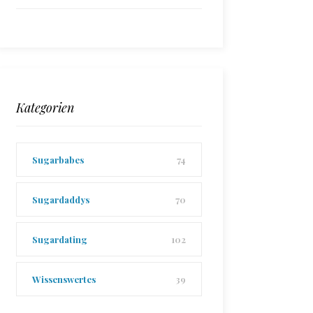
Kategorien
Sugarbabes
74
Sugardaddys
70
Sugardating
102
Wissenswertes
39