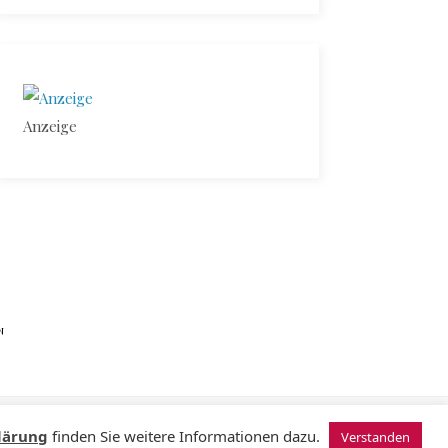
Anzeige
N
© 2024 Sugardating.de
lärung
finden Sie weitere Informationen dazu.
Verstanden