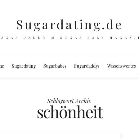
Sugardating.de
SUGAR DADDY & SUGAR BABE MAGAZI
me
Sugardating
Sugarbabes
Sugardaddys
Wissenswertes
Schlagwort Archiv
schönheit