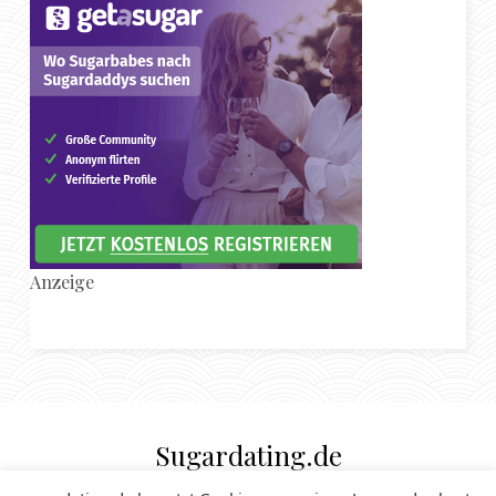
Anzeige
Sugardating.de
SUGAR DADDY & SUGAR BABE MAGAZIN