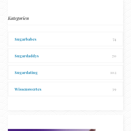
Kategorien
Sugarbabes
74
Sugardaddys
70
Sugardating
102
Wissenswertes
39