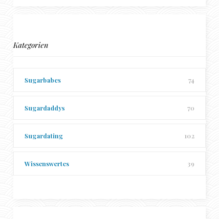
Kategorien
Sugarbabes
74
Sugardaddys
70
Sugardating
102
Wissenswertes
39