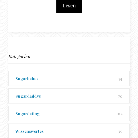
Lesen
Kategorien
Sugarbabes
74
Sugardaddys
70
Sugardating
102
Wissenswertes
39