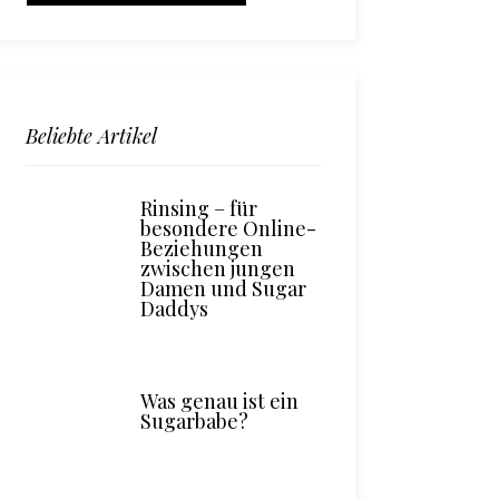
Beliebte Artikel
Rinsing – für
besondere Online-
Beziehungen
zwischen jungen
Damen und Sugar
Daddys
Was genau ist ein
Sugarbabe?
arbabe
Sugarbabe &
Sugardadd
öhnen in
Sugardaddy
Sugarb