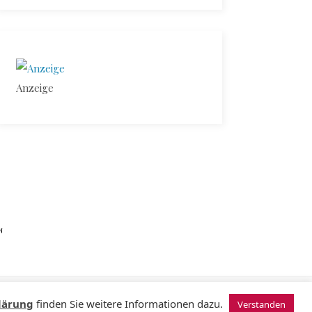
Anzeige
N
© 2024 Sugardating.de
lärung
finden Sie weitere Informationen dazu.
Verstanden