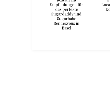
kennenlernen in
Empfehlungen für
Loca
Paderborn
das perfekte
Kö
Sugardaddy und
Sugarbabe
Rendezvous in
Basel