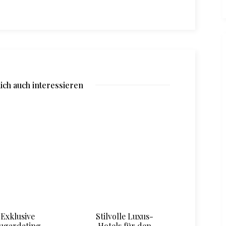
ich auch interessieren
Exklusive
Stilvolle Luxus-
Sug
ugardating
Hotels für den
verw