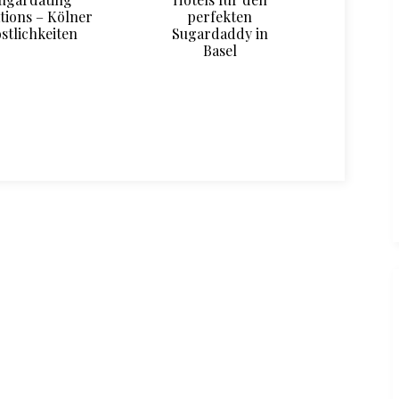
tions – Kölner
perfekten
Klage
stlichkeiten
Sugardaddy in
Wörth
Basel
diesen 
kla