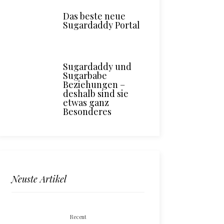
nfurt am
zusammen in
kennenler
Das beste neue
ersee? In
Salzburg: Die
Paderb
Sugardaddy Portal
Luxushotels
besten Hotels für
ppt es!
heiße Nächte
Sugardaddy und
Sugarbabe
Beziehungen –
deshalb sind sie
etwas ganz
Besonderes
Neuste Artikel
Recent