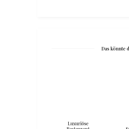
Das könnte d
Sugardaddy oder
Luxuriöse
Sugarbabe
Restaurant
S