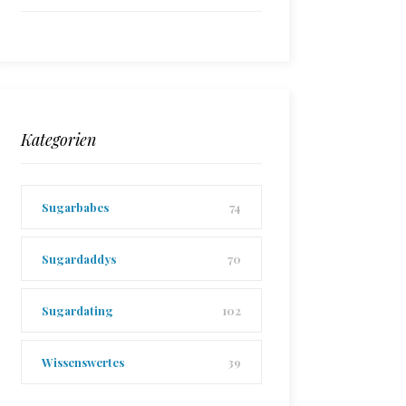
Kategorien
Sugarbabes
74
Sugardaddys
70
Sugardating
102
Wissenswertes
39