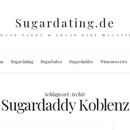
Sugardating.de
SUGAR DADDY & SUGAR BABE MAGAZI
me
Sugardating
Sugarbabes
Sugardaddys
Wissenswertes
Schlagwort Archiv
Sugardaddy Koblenz