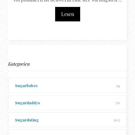
Lesen
Kategorien
Sugarbabes
74
Sugardaddys
70
Sugardating
102