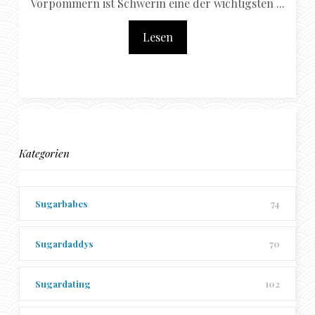
Vorpommern ist Schwerin eine der wichtigsten ...
Lesen
Kategorien
Sugarbabes
74
Sugardaddys
70
Sugardating
102