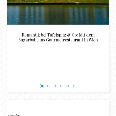
Mit dem
Luxuriöse Restaurant Empfehlungen für
 in Wien
perfekte Sugardaddy und Sugarbab
Rendezvous in Basel
Anzeige