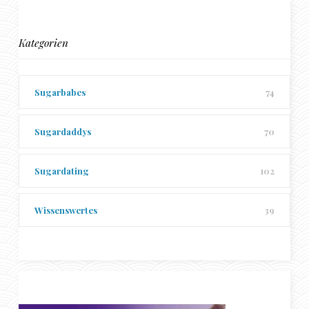
Kategorien
Sugarbabes
74
Sugardaddys
70
Sugardating
102
Wissenswertes
39