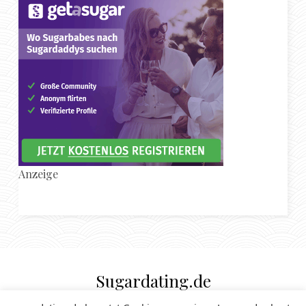
Anzeige
Sugardating.de
SUGAR DADDY & SUGAR BABE MAGAZIN