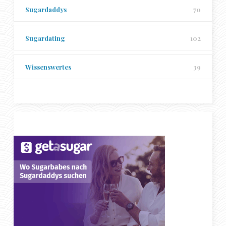
Sugardaddys
70
Sugardating
102
Wissenswertes
39