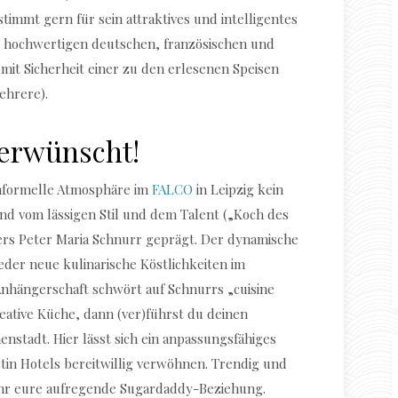
mmt gern für sein attraktives und intelligentes
 hochwertigen deutschen, französischen und
h mit Sicherheit einer zu den erlesenen Speisen
ehrere).
erwünscht!
 informelle Atmosphäre im
FALCO
in Leipzig kein
sind vom lässigen Stil und dem Talent („Koch des
ers Peter Maria Schnurr geprägt. Der dynamische
der neue kulinarische Köstlichkeiten im
Anhängerschaft schwört auf Schnurrs „cuisine
kreative Küche, dann (ver)führst du deinen
enstadt. Hier lässt sich ein anpassungsfähiges
tin Hotels bereitwillig verwöhnen. Trendig und
 ihr eure aufregende Sugardaddy-Beziehung.