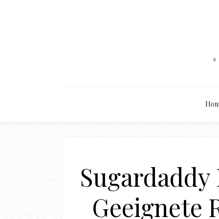
Hom
Sugardaddy D
Geeignete R