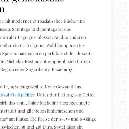
n
t mit moderner euroasiatischer Küche und
üssen. Sonntags und montags ist das
 zentraler Lage geschlossen. An den anderen
 oder ein nach eigener Wahl komponiertes
n Speisen harmonieren perfekt mit der dezent-
de-Michelin-Restaurant empfiehlt sich für ein
 Beginn einer Sugardaddy-Beziehung.
rbaute, 1981 eingeweihte Neue Gewandhaus
okal Stadtpfeiffer
. Unter der Leitung von Detlef
 sich das vom „Guide Michelin“ ausgezeichnete
tstaubt und gilt vielen Einheimischen und
aus“ am Platze. Die Preise der 4-, 5- und 6-Gänge
zwischen 98 und 128 Euro. Soviel lässt ein