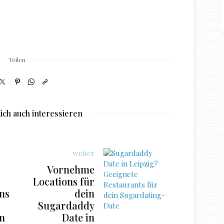
Teilen
ich auch interessieren
weiter
Vornehme
Locations für
ns
dein
Sugardaddy
n
Date in