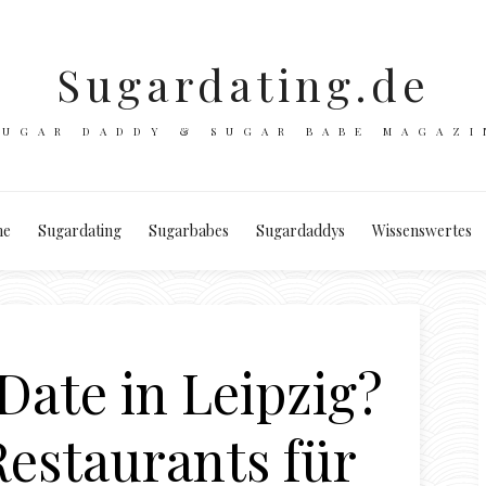
Sugardating.de
SUGAR DADDY & SUGAR BABE MAGAZI
e
Sugardating
Sugarbabes
Sugardaddys
Wissenswertes
ate in Leipzig?
estaurants für