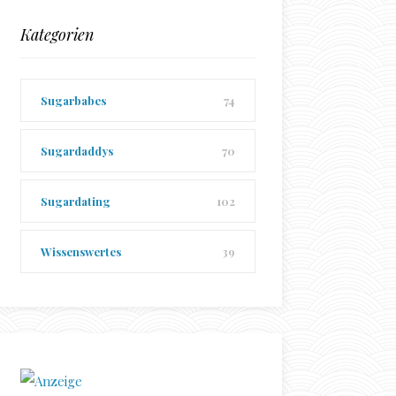
Kategorien
Sugarbabes
74
Sugardaddys
70
Sugardating
102
Wissenswertes
39