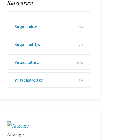
Kategorien
Sugarbabes
74
Sugardaddys
70
Sugardating
102
Wissenswertes
39
Anzeige