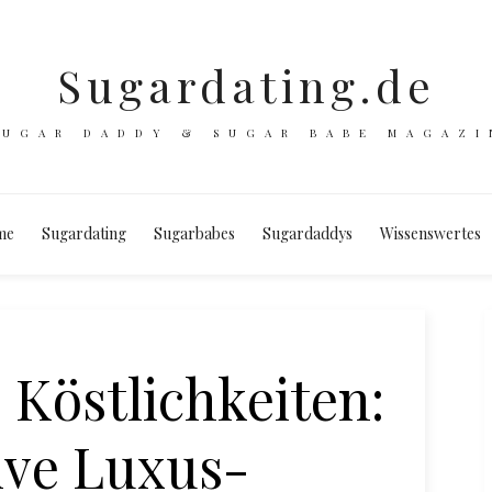
Sugardating.de
SUGAR DADDY & SUGAR BABE MAGAZI
me
Sugardating
Sugarbabes
Sugardaddys
Wissenswertes
 Köstlichkeiten:
ive Luxus-