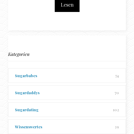
Lesen
Kategorien
Sugarbabes
74
Sugardaddys
70
Sugardating
102
Wissenswertes
39