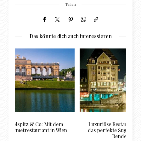
Teilen
Das könnte dich auch interessieren
Luxuriöse Restaurant Empfehlungen für
T
en
das perfekte Sugardaddy und Sugarbabe
Rendezvous in Basel