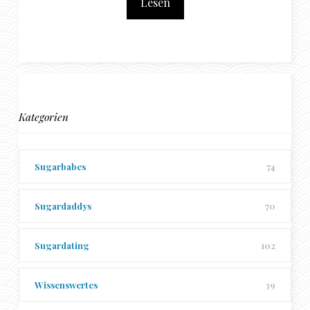
Lesen
Kategorien
Sugarbabes
74
Sugardaddys
70
Sugardating
102
Wissenswertes
39